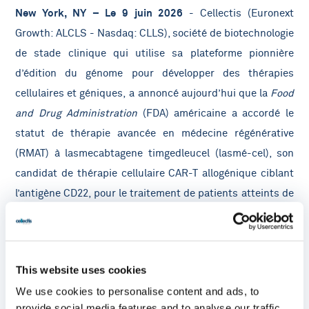
New York, NY – Le 9 juin 2026
- Cellectis (Euronext
Growth: ALCLS - Nasdaq: CLLS), société de biotechnologie
de stade clinique qui utilise sa plateforme pionnière
d’édition du génome pour développer des thérapies
cellulaires et géniques,
a annoncé aujourd’hui que la
Food
and Drug Administration
(FDA) américaine a accordé le
statut de thérapie avancée en médecine régénérative
(RMAT) à l
asmecabtagene timgedleucel
(lasmé-cel), son
candidat de thérapie cellulaire CAR-T allogénique ciblant
l’antigène CD22, pour le traitement de patients atteints de
leucémie lymphoblastique aigüe à cellules B (LLA-B) en
rechute ou réfractaire.
This website uses cookies
L'octroi du statut RMAT témoigne de la reconnaissance par
la FDA du potentiel de lasmé-cel pour répondre au besoin
We use cookies to personalise content and ads, to
provide social media features and to analyse our traffic.