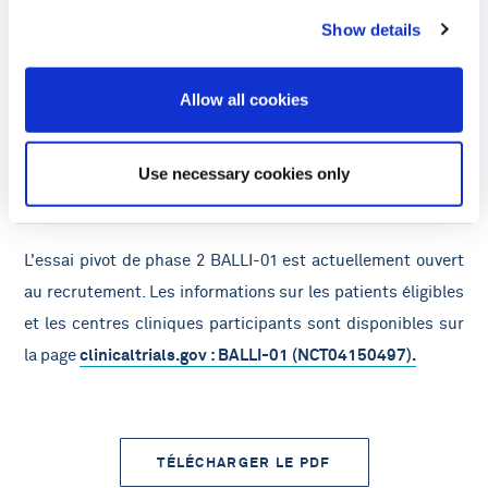
de proposer des options CAR-T prêtes à l'emploi aux
Show details
patients atteints de LLA-B en rechute ou réfractaire, qui ne
peuvent pas se permettre d’attendre. Ce statut consolide
Allow all cookies
nos échanges avec la FDA alors que nous faisons
progresser lasmé-cel dans son programme pivot » a
déclaré le docteur André Choulika, co-fondateur et
Use necessary cookies only
directeur général de Cellectis.
L'essai pivot de phase 2 BALLI-01 est actuellement ouvert
au recrutement. Les informations sur les patients éligibles
et les centres cliniques participants sont disponibles sur
la page
clinicaltrials.gov
: BALLI-01 (NCT04150497).
TÉLÉCHARGER LE PDF