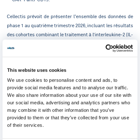
Cellectis prévoit de présenter l'ensemble des données de
phase 1 au quatrième trimestre 2026, incluant les résultats
des cohortes combinant le traitement à l’interleukine-2 (IL-
2) à faible dose.
Plateforme d'édition épigénétique basée sur les TALE pour
éteindre des gènes sans modifier l'ADN
This website uses cookies
We use cookies to personalise content and ads, to
Le 27 avril 2026,
Cellectis a annoncé de nouvelles
provide social media features and to analyse our traffic.
We also share information about your use of our site with
recherches sur une approche d'édition épigénétique
our social media, advertising and analytics partners who
basée sur les TALE
,
qui ne coupe pas et ne modifie pas de
may combine it with other information that you’ve
manière permanente la séquence d'ADN, une alternative
provided to them or that they’ve collected from your use
potentiellement plus sûre pour l'édition du génome, lors de
of their services.
la réunion annuelle de l'American Society of Gene and Cell