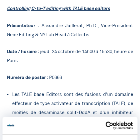
Controlling C-to-T editing with TALE base editors
Présentateur :
Alexandre Juillerat, Ph.D., Vice-President
Gene Editing & NY Lab Head à Cellectis
Date / horaire :
jeudi 24 octobre de 14h00 à 15h30, heure de
Paris
Numéro de poster :
P0666
Les TALE base Editors sont des fusions d'un domaine
effecteur de type activateur de transcription (TALE), de
moitiés de désaminase split-DddA et d'un inhibiteur
d'uracile glycosylase (UGI). La classe C-to-T de TALEB
modifie l'ADN double brin en convertissant une cytosine
(C) en thymine (T) par la formation d'un intermédiaire