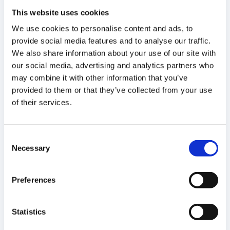
This website uses cookies
d'uracile.
We use cookies to personalise content and ads, to
Cellectis a récemment développé une stratégie qui
provide social media features and to analyse our traffic.
permet la caractérisation complète des efficacités de
We also share information about your use of our site with
conversion C-to-T dans la fenêtre d'édition. Cette
our social media, advertising and analytics partners who
méthode tire également parti d'un knock-in ssODN
may combine it with other information that you’ve
provided to them or that they’ve collected from your use
médié par TALEN® très précis et efficace dans des
of their services.
cellules T primaires pour évaluer comment la
composition de la cible et les variations de l'espacement
affectent l'activité/l'efficacité de TALEB.
Consent
Necessary
Selection
Les ensembles de données obtenus dans cette étude
ont permis d'améliorer notre compréhension des TALEB
Preferences
et de concevoir des outils efficaces et spécifiques qui
pourraient être compatibles avec le développement de
Statistics
potentielles applications thérapeutiques.