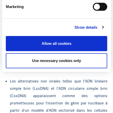
Circular Single-Stranded DNA Enables Efficient TALEN-
Marketing
Mediated Gene Insertion in Long Term HSC
Présentateur :
Julien Valton, Ph.D., Vice-President Gene
Show details
Therapy à Cellectis
Allow all cookies
Date / horaire :
jeudi 24 octobre de 14h00 à 15h30, heure de
Paris
Use necessary cookies only
Numéro de poster :
P0585
Les alternatives non virales telles que l'ADN linéaire
simple brin (LssDNA) et l'ADN circulaire simple brin
(CssDNA) apparaissent comme des options
prometteuses pour l’insertion de gène par nucléase à
partir d’un modèle d’ADN vectorisé dans les cellules