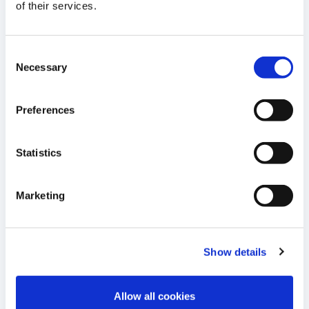
LIRE LE COMMUNIQUÉ
of their services.
16
Cellectis organise aujourd’hui son
Consent
Necessary
R&D Day pour présenter les
Selection
OCTOBRE 2025
avancées de son portefeuille et ses
07:00 E.S.T.
perspectives à long terme
Preferences
LIRE LE COMMUNIQUÉ
Statistics
07
Cellectis présentera des données
sur son programme de thérapie
Marketing
OCTOBRE 2025
génique non-virale et sur des TALE
02:40 E.S.T.
Base Editors lors du congrès
annuel de l’ESGCT
Show details
LIRE LE COMMUNIQUÉ
Allow all cookies