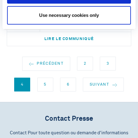
04
Cellectis publie ses résultats
financiers du deuxième trimestre 2025
Use necessary cookies only
AOÛT 2025
et une mise à jour de ses activités
16:30 E.S.T.
LIRE LE COMMUNIQUÉ
PRÉCÉDENT
2
3
4
5
6
SUIVANT
Contact Presse
Contact Pour toute question ou demande d'informations