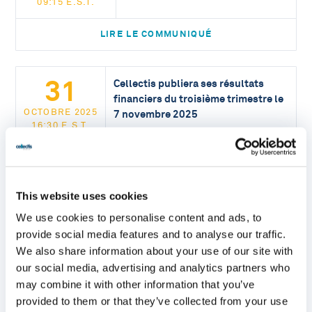
09:15 E.S.T.
LIRE LE COMMUNIQUÉ
31
Cellectis publiera ses résultats
financiers du troisième trimestre le
OCTOBRE 2025
7 novembre 2025
16:30 E.S.T.
LIRE LE COMMUNIQUÉ
This website uses cookies
16
Le R&D Day de Cellectis souligne le
We use cookies to personalise content and ads, to
potentiel de lasmé-cel pour
provide social media features and to analyse our traffic.
OCTOBRE 2025
combler un besoin médical majeur
15:00 E.S.T.
We also share information about your use of our site with
non satisfait chez les patients
atteints de LAL-B en rechute ou
our social media, advertising and analytics partners who
réfractaire
may combine it with other information that you’ve
provided to them or that they’ve collected from your use