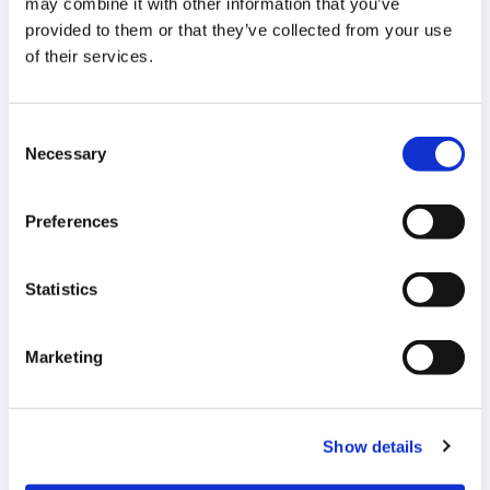
may combine it with other information that you’ve
2025
provided to them or that they’ve collected from your use
of their services.
TÉLÉCHARGER
Consent
Rapport des CACs sur les comptes annuels exercise
Necessary
Selection
2024 - AGM 26 juin 2025
TÉLÉCHARGER
Preferences
Statistics
Rapport des CACs sur les comptes consolidés
exercise 2024 - AGM 26 juin 2025
Marketing
TÉLÉCHARGER
Show details
Rapport des CACs sur les conventions réglementées
exercise 2024 - AGM 26 juin 2025