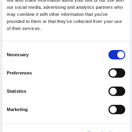
AU 30 SEPTEMBRE 2024
our social media, advertising and analytics partners who
may combine it with other information that you’ve
TÉLÉCHARGER LE PDF
provided to them or that they’ve collected from your use
of their services.
COMPTES CONSOLIDES - COMPTES INTERMEDIAIRES
AU 30 JUIN 2024
Consent
Necessary
Selection
TÉLÉCHARGER LE PDF
Preferences
COMPTES CONSOLIDES COMPTES INTERMEDIAIRES AU
31 MARS 2024
Statistics
TÉLÉCHARGER LE PDF
Marketing
Comptes consolidés - Comptes intermédiaires au 30
septembre 2023